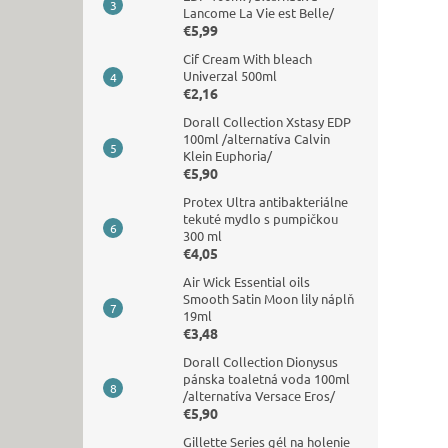
Lancome La Vie est Belle/
€5,99
Cif Cream With bleach
Univerzal 500ml
€2,16
Dorall Collection Xstasy EDP
100ml /alternatíva Calvin
Klein Euphoria/
€5,90
Protex Ultra antibakteriálne
tekuté mydlo s pumpičkou
300 ml
€4,05
Air Wick Essential oils
Smooth Satin Moon lily náplň
19ml
€3,48
Dorall Collection Dionysus
pánska toaletná voda 100ml
/alternatíva Versace Eros/
€5,90
Gillette Series gél na holenie