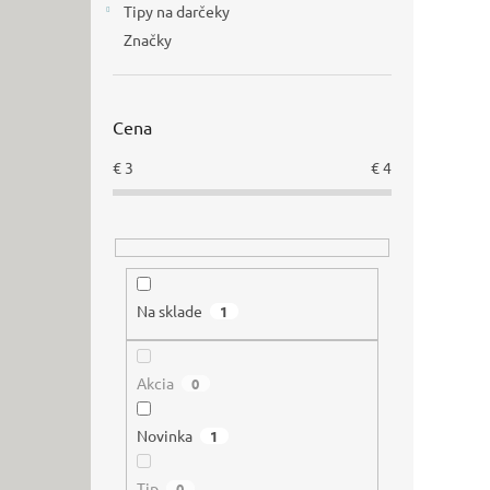
Tipy na darčeky
Značky
Cena
€
3
€
4
Na sklade
1
Akcia
0
Novinka
1
Tip
0