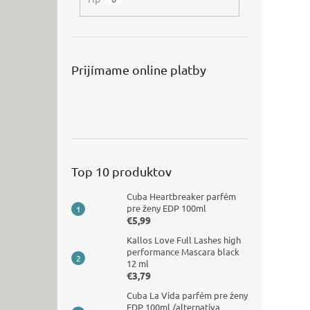
Prijímame online platby
Top 10 produktov
Cuba Heartbreaker parfém
pre ženy EDP 100ml
€5,99
Kallos Love Full Lashes high
performance Mascara black
12 ml
€3,79
Cuba La Vida parfém pre ženy
EDP 100ml /alternatíva