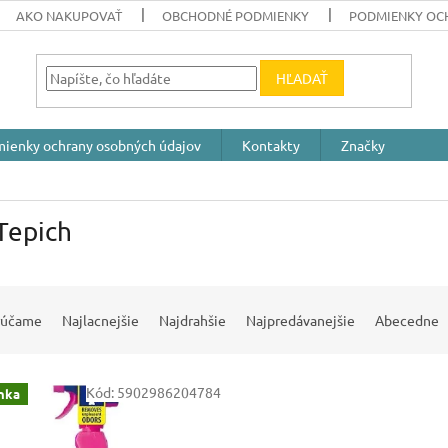
AKO NAKUPOVAŤ
OBCHODNÉ PODMIENKY
PODMIENKY OC
HĽADAŤ
ienky ochrany osobných údajov
Kontakty
Značky
Tepich
rúčame
Najlacnejšie
Najdrahšie
Najpredávanejšie
Abecedne
Kód:
5902986204784
nka