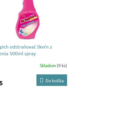
pich odstraňovač škvŕn z
enia 500ml spray
Skladom
(9 ks)
Do košíka
5
O
v
l
á
d
a
c