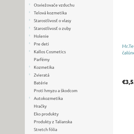
i
p
Osviežovače vzduchu
s
r
p
Telová kozmetika
o
r
d
Starostlivosť o vlasy
o
u
Starostlivosť o zuby
d
k
Holenie
u
t
Pre deti
k
Mr.Te
o
Kallos Cosmetics
t
čalún
v
o
Parfémy
v
Kozmetika
Zvieratá
€3,5
Batérie
Proti hmyzu a škodcom
Autokozmetika
Hračky
Eko produkty
Produkty z Talianska
Stretch fólia