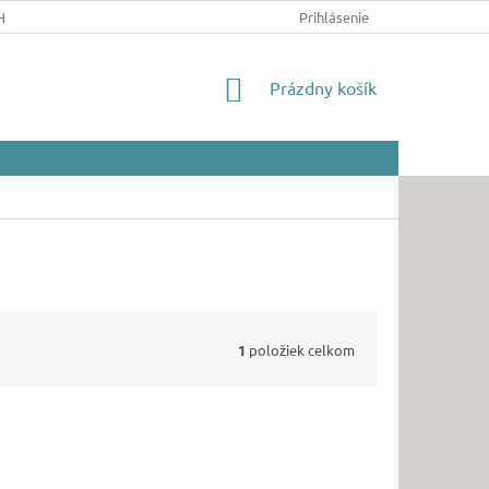
HRANY OSOBNÝCH ÚDAJOV
Prihlásenie
NÁKUPNÝ
Prázdny košík
KOŠÍK
1
položiek celkom