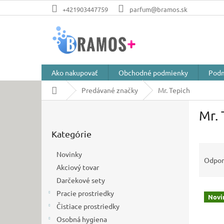
Prejsť
+421903447759
parfum@bramos.sk
na
obsah
Ako nakupovať
Obchodné podmienky
Podm
Domov
Predávané značky
Mr. Tepich
B
Mr. 
o
Preskočiť
č
Kategórie
kategórie
n
R
ý
Novinky
a
p
Odpo
Akciový tovar
d
a
e
Darčekové sety
n
V
n
e
Pracie prostriedky
Novi
ý
i
l
Čistiace prostriedky
p
e
Osobná hygiena