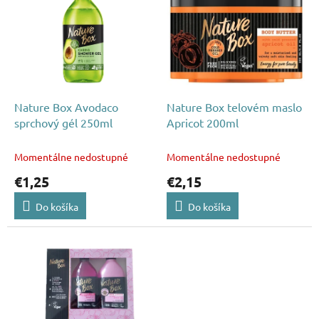
p
p
r
i
o
s
d
p
u
r
k
o
t
d
Nature Box Avodaco
Nature Box telovém maslo
o
u
sprchový gél 250ml
Apricot 200ml
v
k
t
Momentálne nedostupné
Momentálne nedostupné
o
€1,25
€2,15
v
Do košíka
Do košíka