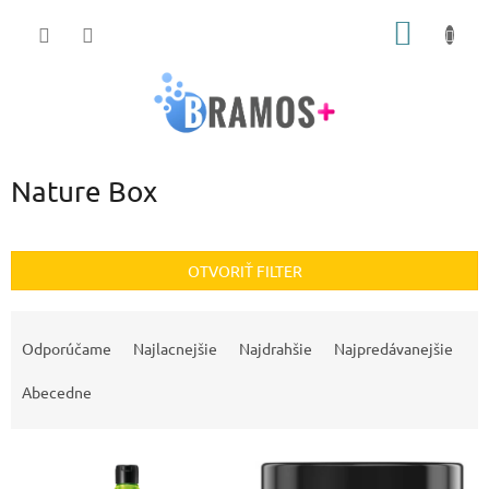
Prejsť
NÁKU
na
obsah
KOŠÍK
Nature Box
OTVORIŤ FILTER
R
a
Odporúčame
Najlacnejšie
Najdrahšie
Najpredávanejšie
d
e
Abecedne
n
i
V
e
ý