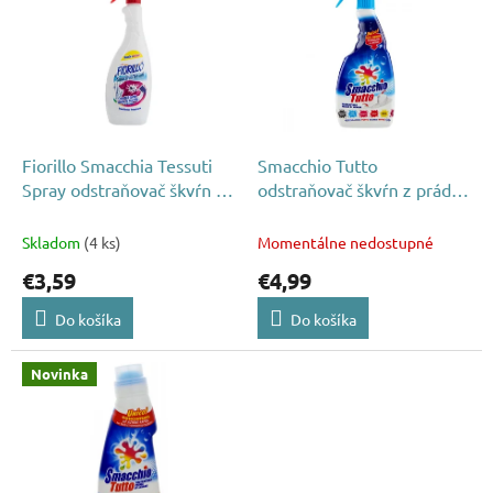
p
p
r
i
o
s
d
p
u
r
k
o
t
d
Fiorillo Smacchia Tessuti
Smacchio Tutto
o
u
Spray odstraňovač škvŕn z
odstraňovač škvŕn z prádla
v
k
bieleho i farebného prádla
pred praním 500ml spray
t
750ml
Skladom
(4 ks)
Momentálne nedostupné
o
€3,59
€4,99
v
Do košíka
Do košíka
Novinka