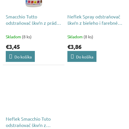
Smacchio Tutto
Neflek Spray odstraňovač
odstraňovač škvŕn z prádla
škvŕn z bieleho i farebného
s kefkou 250ml
prádla 500ml
Skladom
(8 ks)
Skladom
(8 ks)
€3,45
€3,86
Do košíka
Do košíka
Neflek Smacchio Tuto
odstraňovač škvŕn z