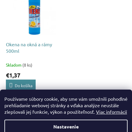
p
p
r
i
o
s
d
p
u
r
k
o
t
d
Okena na okná a rámy
o
u
500ml
v
k
t
Skladom
(8 ks)
o
€1,37
v
Do košíka
Používame súbory cookie, aby sme vám umožnili pohodlné
1
položiek celkom
O
prehliadanie webovej stránky a vďaka analýze neustále
v
zlepšovali jej funkcie, výkon a použiteľnosť.
Viac informácií
Z
l
á
á
Nastavenie
d
Vytvoril Shoptet
p