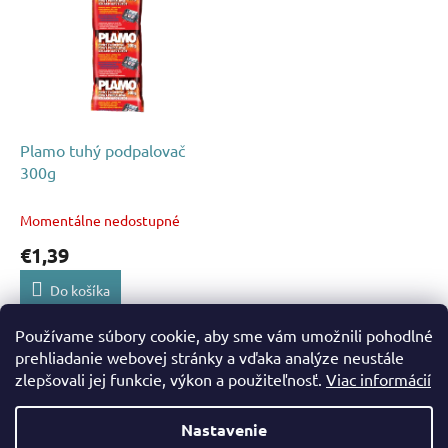
p
p
r
i
o
s
d
p
u
r
k
o
t
d
Plamo tuhý podpalovač
o
u
300g
v
k
t
Momentálne nedostupné
o
€1,39
v
Do košíka
Používame súbory cookie, aby sme vám umožnili pohodlné
1
položiek celkom
O
prehliadanie webovej stránky a vďaka analýze neustále
v
zlepšovali jej funkcie, výkon a použiteľnosť.
Viac informácií
Z
l
á
á
Nastavenie
d
Vytvoril Shoptet
p