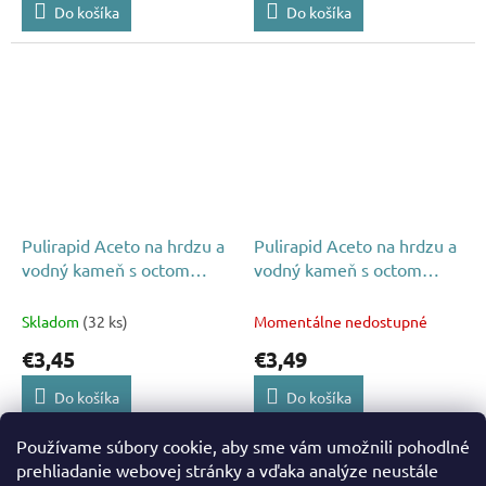
Do košíka
Do košíka
Pulirapid Aceto na hrdzu a
Pulirapid Aceto na hrdzu a
vodný kameň s octom
vodný kameň s octom
750ml
500ml
Skladom
(32 ks)
Momentálne nedostupné
€3,45
€3,49
Do košíka
Do košíka
Používame súbory cookie, aby sme vám umožnili pohodlné
10
položiek celkom
O
prehliadanie webovej stránky a vďaka analýze neustále