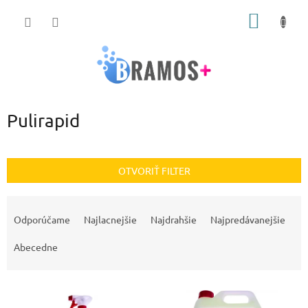
Prejsť
NÁKU
na
obsah
KOŠÍK
Pulirapid
OTVORIŤ FILTER
R
a
Odporúčame
Najlacnejšie
Najdrahšie
Najpredávanejšie
d
e
Abecedne
n
i
V
e
ý