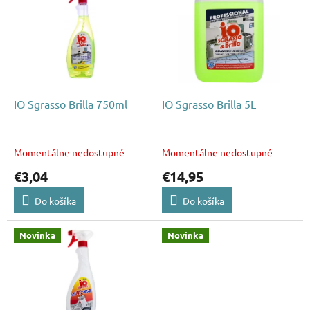
p
p
r
i
o
s
d
p
u
r
k
o
t
d
IO Sgrasso Brilla 750ml
IO Sgrasso Brilla 5L
o
u
v
k
t
Momentálne nedostupné
Momentálne nedostupné
o
€3,04
€14,95
v
Do košíka
Do košíka
Novinka
Novinka