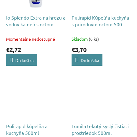
Io Splendo Extra na hrdzu a
Pulirapid Kúpeľňa kuchyňa
vodný kameň s octom
s prírodným octom 500ml
750ml
spray
Momentálne nedostupné
Skladom
(6 ks)
€2,72
€3,70
Do košíka
Do košíka
Pulirapid kúpelňa a
Lumila tekutý kyslý čistiaci
kuchyňa 500ml
prostriedok 500ml