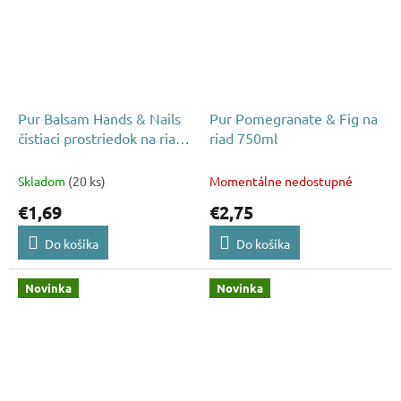
Pur Balsam Hands & Nails
Pur Pomegranate & Fig na
čistiaci prostriedok na riad
riad 750ml
450ml
Skladom
(20 ks)
Momentálne nedostupné
€1,69
€2,75
Do košíka
Do košíka
Novinka
Novinka