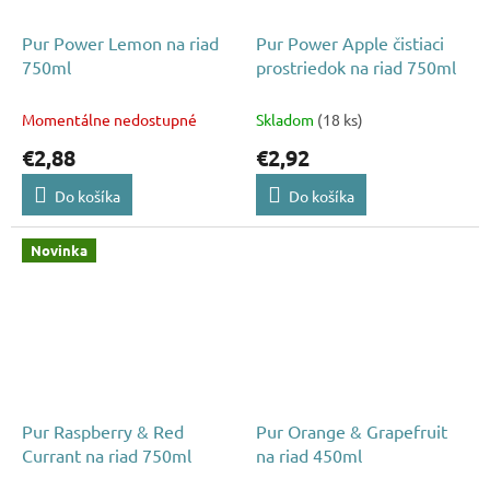
Pur Power Lemon na riad
Pur Power Apple čistiaci
750ml
prostriedok na riad 750ml
Momentálne nedostupné
Skladom
(18 ks)
€2,88
€2,92
Do košíka
Do košíka
Novinka
Pur Raspberry & Red
Pur Orange & Grapefruit
Currant na riad 750ml
na riad 450ml