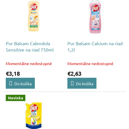
p
p
r
i
o
s
d
p
u
r
k
o
t
d
Pur Balsam Calendula
Pur Balsam Calcium na riad
o
u
Sensitive na riad 750ml
1,2l
v
k
t
Momentálne nedostupné
Momentálne nedostupné
o
€3,18
€2,63
v
Do košíka
Do košíka
Novinka