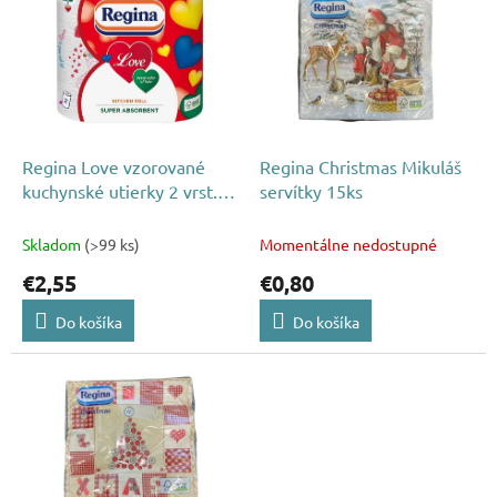
p
p
r
i
o
s
d
p
u
r
k
o
t
d
Regina Love vzorované
Regina Christmas Mikuláš
o
u
kuchynské utierky 2 vrst.
servítky 15ks
v
k
2ks
t
Skladom
(>99 ks)
Momentálne nedostupné
o
€2,55
€0,80
v
Do košíka
Do košíka