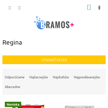
Prejsť
NÁKU
na
obsah
KOŠÍK
Regina
OTVORIŤ FILTER
R
a
Odporúčame
Najlacnejšie
Najdrahšie
Najpredávanejšie
d
e
Abecedne
n
i
V
e
Novinka
ý