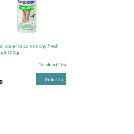
s púder talco na nohy fresh
hol 100gr
Skladom
(2 ks)
Do košíka
9
O
v
l
á
d
a
c