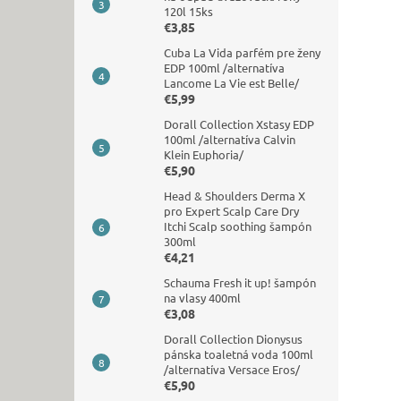
120l 15ks
€3,85
Cuba La Vida parfém pre ženy
EDP 100ml /alternatíva
Lancome La Vie est Belle/
€5,99
Dorall Collection Xstasy EDP
100ml /alternatíva Calvin
Klein Euphoria/
€5,90
Head & Shoulders Derma X
pro Expert Scalp Care Dry
Itchi Scalp soothing šampón
300ml
€4,21
Schauma Fresh it up! šampón
na vlasy 400ml
€3,08
Dorall Collection Dionysus
pánska toaletná voda 100ml
/alternatíva Versace Eros/
€5,90