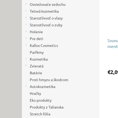
i
p
Osviežovače vzduchu
s
r
p
Telová kozmetika
o
r
d
Starostlivosť o vlasy
o
u
Starostlivosť o zuby
d
k
Holenie
u
t
Pre deti
k
Snona
o
Kallos Cosmetics
t
ment
v
o
Parfémy
v
Kozmetika
Zvieratá
€2,0
Batérie
Proti hmyzu a škodcom
Autokozmetika
Hračky
Eko produkty
Produkty z Talianska
Stretch fólia