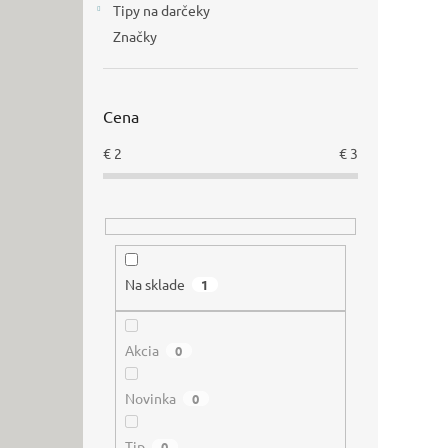
Tipy na darčeky
Značky
Cena
€
2
€
3
Na sklade
1
Akcia
0
Novinka
0
Tip
0