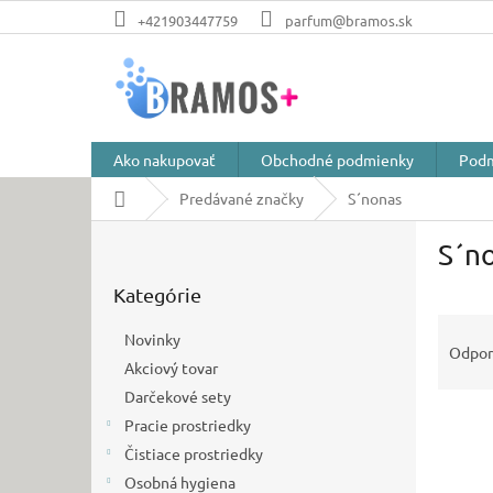
Prejsť
+421903447759
parfum@bramos.sk
na
obsah
Ako nakupovať
Obchodné podmienky
Podm
Domov
Predávané značky
S´nonas
B
S´n
o
Preskočiť
č
Kategórie
kategórie
n
R
ý
Novinky
a
p
Odpo
Akciový tovar
d
a
e
Darčekové sety
n
V
n
e
Pracie prostriedky
ý
i
l
Čistiace prostriedky
p
e
Osobná hygiena