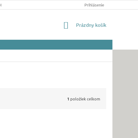
HRANY OSOBNÝCH ÚDAJOV
Prihlásenie
NÁKUPNÝ
Prázdny košík
KOŠÍK
1
položiek celkom