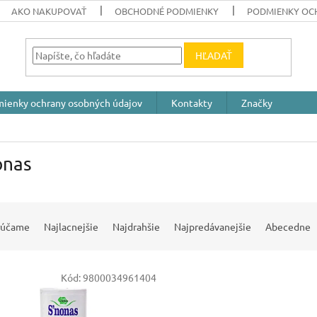
AKO NAKUPOVAŤ
OBCHODNÉ PODMIENKY
PODMIENKY OC
HĽADAŤ
ienky ochrany osobných údajov
Kontakty
Značky
onas
rúčame
Najlacnejšie
Najdrahšie
Najpredávanejšie
Abecedne
Kód:
9800034961404