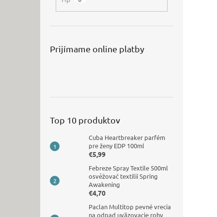
Prijímame online platby
Top 10 produktov
Cuba Heartbreaker parfém
pre ženy EDP 100ml
€5,99
Febreze Spray Textile 500ml
osvěžovač textilií Spring
Awakening
€4,70
Paclan Multitop pevné vrecia
na odpad uväzovacie rohy