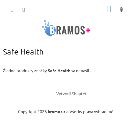
Prejsť
NÁKU
na
obsah
KOŠÍK
Safe Health
Žiadne produkty značky
Safe Health
sa nenašli...
Z
á
Vytvoril Shoptet
p
ä
t
Copyright 2026
bramos.sk
. Všetky práva vyhradené.
i
e