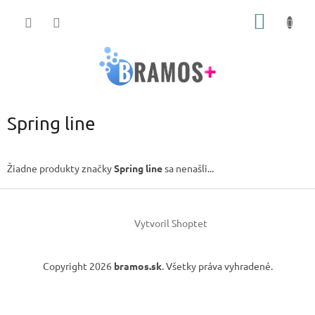
Prejsť
NÁKU
na
obsah
KOŠÍK
Spring line
Žiadne produkty značky
Spring line
sa nenašli...
Z
á
Vytvoril Shoptet
p
ä
t
Copyright 2026
bramos.sk
. Všetky práva vyhradené.
i
e