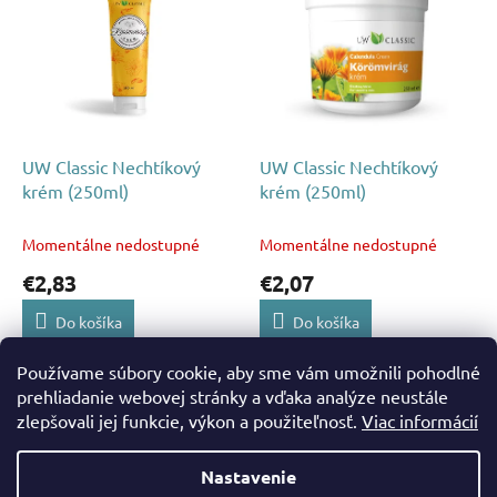
p
p
r
i
o
s
d
p
u
r
k
o
t
d
UW Classic Nechtíkový
UW Classic Nechtíkový
o
u
krém (250ml)
krém (250ml)
v
k
t
Momentálne nedostupné
Momentálne nedostupné
o
€2,83
€2,07
v
Do košíka
Do košíka
Používame súbory cookie, aby sme vám umožnili pohodlné
2
položiek celkom
O
prehliadanie webovej stránky a vďaka analýze neustále
v
zlepšovali jej funkcie, výkon a použiteľnosť.
Viac informácií
Z
l
á
á
Nastavenie
d
Vytvoril Shoptet
p