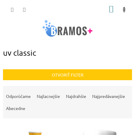
Prejsť
NÁKU
na
obsah
KOŠÍK
uv classic
OTVORIŤ FILTER
R
a
Odporúčame
Najlacnejšie
Najdrahšie
Najpredávanejšie
d
e
Abecedne
n
i
V
e
ý