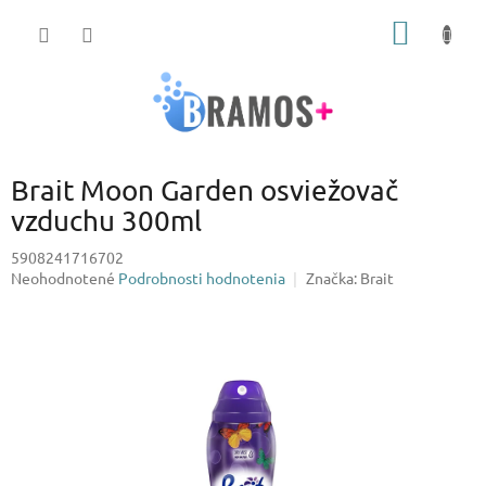
Prejsť
NÁKU
na
obsah
KOŠÍK
Brait Moon Garden osviežovač
vzduchu 300ml
5908241716702
Priemerné
Neohodnotené
Podrobnosti hodnotenia
Značka:
Brait
hodnotenie
produktu
je
0,0
z
5
hviezdičiek.