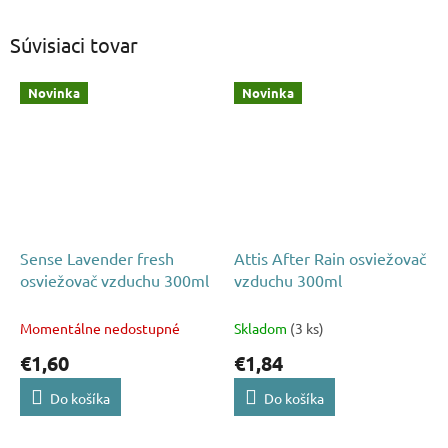
Súvisiaci tovar
Novinka
Novinka
Sense Lavender fresh
Attis After Rain osviežovač
osviežovač vzduchu 300ml
vzduchu 300ml
Momentálne nedostupné
Skladom
(3 ks)
€1,60
€1,84
Do košíka
Do košíka