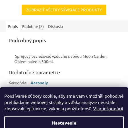
ZOBRAZIŤ VŠETKY SÚVISIACE PRODUKTY
Popis
Podobné (8)
Diskusia
Podrobný popis
Sprejový osviežovač vzduchu s vôňou Moon Garden.
Objem balenia 300ml.
Dodatočné parametre
Kategória
:
Aerosoly
Hmotnosť
:
0.35 kg
Používame súbory cookie, aby sme vám umožnili pohodlné
EAN
:
5908241716702
prehliadanie webovej stránky a vďaka analýze neustále
zlepšovali jej funkcie, výkon a použiteľnosť.
Viac informácií
Z
á
Nastavenie
Vytvoril Shoptet
p