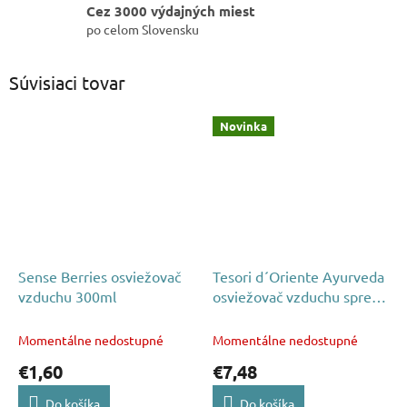
Cez 3000 výdajných miest
po celom Slovensku
Súvisiaci tovar
Novinka
Sense Berries osviežovač
Tesori d´Oriente Ayurveda
vzduchu 300ml
osviežovač vzduchu sprej
250ml
Momentálne nedostupné
Momentálne nedostupné
€1,60
€7,48
Do košíka
Do košíka