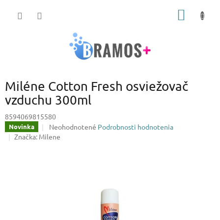
Prejsť
NÁKU
na
obsah
KOŠÍK
Miléne Cotton Fresh osviežovač
vzduchu 300ml
8594069815580
Priemerné
Neohodnotené
Podrobnosti hodnotenia
Novinka
hodnotenie
Značka:
Milene
produktu
je
0,0
z
5
hviezdičiek.