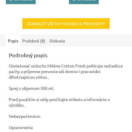
ZOBRAZIŤ VŠETKY SÚVISIACE PRODUKTY
Popis
Podobné (8)
Diskusia
Podrobný popis
Osviežovač vzduchu Miléne Cotton Fresh pohlcuje nežiadúce
pachy a príjemne prevonia váš domov i pracovisko
dlhotrvajúcou vôňou .
Sprej s objemom 300 ml.
Pred použitím si vždy prečítajte etiketu a informácie o
výrobku.
Nebezpečenstvo
Upozornenia