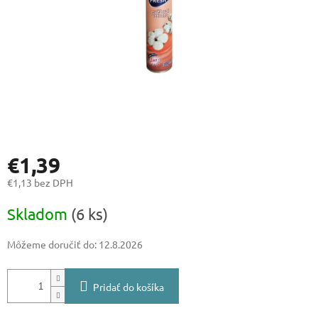
€1,39
€1,13 bez DPH
Jednotková
Skladom
(6 ks)
cena:
Môžeme doručiť do:
12.8.2026
Pridať do košíka