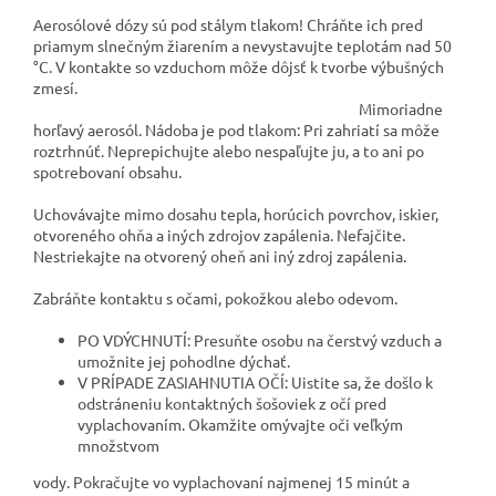
Aerosólové dózy sú pod stálym tlakom! Chráňte ich pred
priamym slnečným žiarením a nevystavujte teplotám nad 50
°C. V kontakte so vzduchom môže dôjsť k tvorbe výbušných
zmesí.
Mimoriadne
horľavý aerosól. Nádoba je pod tlakom: Pri zahriatí sa môže
roztrhnúť. Neprepichujte alebo nespaľujte ju, a to ani po
spotrebovaní obsahu.
Uchovávajte mimo dosahu tepla, horúcich povrchov, iskier,
otvoreného ohňa a iných zdrojov zapálenia. Nefajčite.
Nestriekajte na otvorený oheň ani iný zdroj zapálenia.
Zabráňte kontaktu s očami, pokožkou alebo odevom.
PO VDÝCHNUTÍ: Presuňte osobu na čerstvý vzduch a
umožnite jej pohodlne dýchať.
V PRÍPADE ZASIAHNUTIA OČÍ: Uistite sa, že došlo k
odstráneniu kontaktných šošoviek z očí pred
vyplachovaním. Okamžite omývajte oči veľkým
množstvom
vody. Pokračujte vo vyplachovaní najmenej 15 minút a