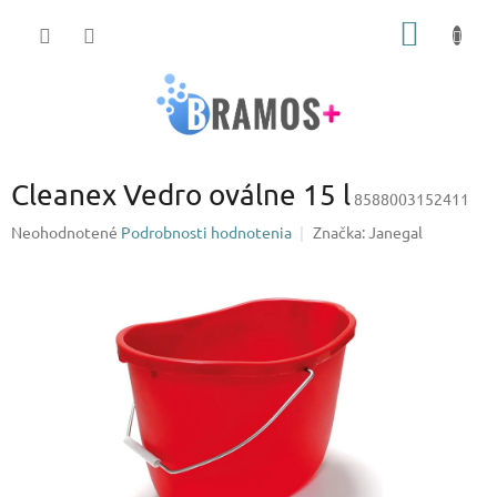
Prejsť
NÁKU
na
obsah
KOŠÍK
Cleanex Vedro oválne 15 l
8588003152411
Priemerné
Neohodnotené
Podrobnosti hodnotenia
Značka:
Janegal
hodnotenie
produktu
je
0,0
z
5
hviezdičiek.