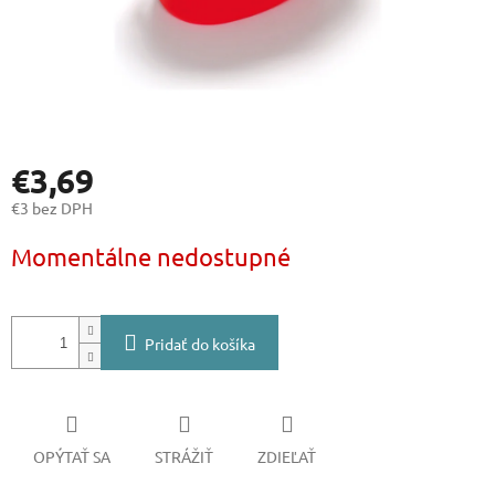
€3,69
€3 bez DPH
Jednotková
Momentálne nedostupné
cena:
Pridať do košíka
OPÝTAŤ SA
STRÁŽIŤ
ZDIEĽAŤ