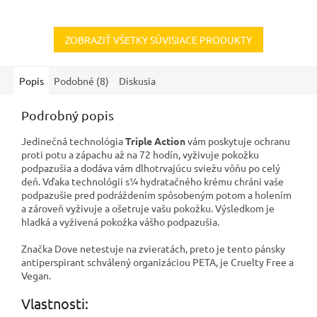
ZOBRAZIŤ VŠETKY SÚVISIACE PRODUKTY
Popis
Podobné (8)
Diskusia
Podrobný popis
Jedinečná technológia
Triple Action
vám poskytuje ochranu
proti potu a zápachu až na 72 hodín, vyživuje pokožku
podpazušia a dodáva vám dlhotrvajúcu sviežu vôňu po celý
deň. Vďaka technológii s¼ hydratačného krému chráni vaše
podpazušie pred podráždením spôsobeným potom a holením
a zároveň vyživuje a ošetruje vašu pokožku. Výsledkom je
hladká a vyživená pokožka vášho podpazušia.
Značka Dove netestuje na zvieratách, preto je tento pánsky
antiperspirant schválený organizáciou PETA, je Cruelty Free a
Vegan.
Vlastnosti: