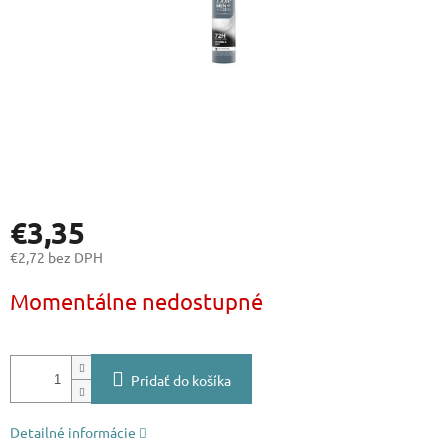
€3,35
€2,72 bez DPH
Jednotková
Momentálne nedostupné
cena:
Pridať do košíka
Detailné informácie