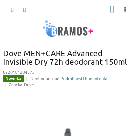
Prejsť
NÁKU
na
obsah
KOŠÍK
Dove MEN+CARE Advanced
Invisible Dry 72h deodorant 150ml
8720181284373
Priemerné
Neohodnotené
Podrobnosti hodnotenia
Novinka
hodnotenie
Značka:
Dove
produktu
je
0,0
z
5
hviezdičiek.