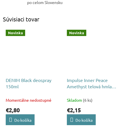
po celom Slovensku
Súvisiaci tovar
Novinka
Novinka
DENIM Black deospray
Impulse Inner Peace
150ml
Amethyst telová hmla
150ml
Momentálne nedostupné
Skladom
(6 ks)
€2,80
€2,15
Do košíka
Do košíka