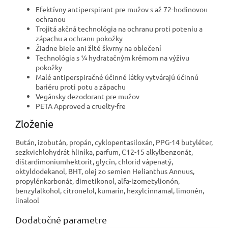
Efektívny antiperspirant pre mužov s až 72-hodinovou
ochranou
Trojitá akčná technológia na ochranu proti poteniu a
zápachu a ochranu pokožky
Žiadne biele ani žlté škvrny na oblečení
Technológia s ¼ hydratačným krémom na výživu
pokožky
Malé antiperspiračné účinné látky vytvárajú účinnú
bariéru proti potu a zápachu
Vegánsky dezodorant pre mužov
PETA Approved a cruelty-fre
Zloženie
Bután, izobután, propán, cyklopentasiloxán, PPG-14 butyléter,
sezkvichlohydrát hliníka, parfum, C12-15 alkylbenzonát,
dištardimoniumhektorit, glycín, chlorid vápenatý,
oktyldodekanol, BHT, olej zo semien Helianthus Annuus,
propylénkarbonát, dimetikonol, alfa-izometylionón,
benzylalkohol, citronelol, kumarín, hexylcinnamal, limonén,
linalool
Dodatočné parametre