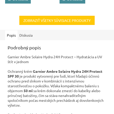
ZOBRAZIŤ VŠETKY SÚVISIACE PRODUKTY
Popis
Diskusia
Podrobný popis
Garnier Ambre Solaire Hydra 24H Protect – Hydratácia a UV
štít v jednom
Ochranný krém
Garnier Ambre Solaire Hydra 24H Protect
SPF 30
je produkt vytvorený pre ľudí, ktorí hľadajú účinnú
ochranu pred slnkom v kombinácii s intenzívnou
starostlivosťou o pokožku. Vďaka kompaktnému baleniu s
objemom
50 ml
sa krém dokonale zmestí do kabelky alebo
príručnej batožiny, čím sa stáva nenahraditeľným
spoločníkom počas mestských prechádzok aj dovolenkových
výletov.