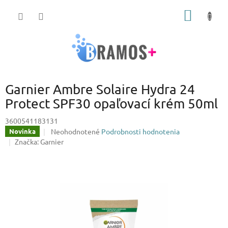
Prejsť
NÁKU
na
obsah
KOŠÍK
Garnier Ambre Solaire Hydra 24
Protect SPF30 opaľovací krém 50ml
3600541183131
Priemerné
Neohodnotené
Podrobnosti hodnotenia
Novinka
hodnotenie
Značka:
Garnier
produktu
je
0,0
z
5
hviezdičiek.