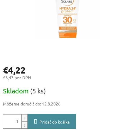
€4,22
€3,43 bez DPH
Jednotková
Skladom
(5 ks)
cena:
Môžeme doručiť do:
12.8.2026
Pridať do košíka