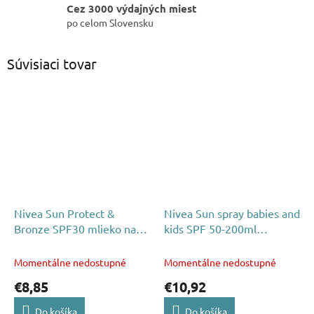
Cez 3000 výdajných miest
po celom Slovensku
Súvisiaci tovar
Nivea Sun Protect &
Nivea Sun spray babies and
Bronze SPF30 mlieko na
kids SPF 50-200ml
opaľovanie 200ml
sensitive
Momentálne nedostupné
Momentálne nedostupné
€8,85
€10,92
Do košíka
Do košíka