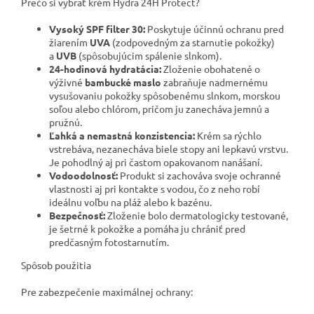
Prečo si vybrať krém Hydra 24H Protect?
Vysoký SPF filter 30:
Poskytuje účinnú ochranu pred
žiarením
UVA
(zodpovedným za starnutie pokožky)
a
UVB
(spôsobujúcim spálenie slnkom).
24-hodinová hydratácia:
Zloženie obohatené o
výživné
bambucké maslo
zabraňuje nadmernému
vysušovaniu pokožky spôsobenému slnkom, morskou
soľou alebo chlórom, pričom ju zanecháva jemnú a
pružnú.
Ľahká a nemastná konzistencia:
Krém sa rýchlo
vstrebáva, nezanecháva biele stopy ani lepkavú vrstvu.
Je pohodlný aj pri častom opakovanom nanášaní.
Vodoodolnosť:
Produkt si zachováva svoje ochranné
vlastnosti aj pri kontakte s vodou, čo z neho robí
ideálnu voľbu na pláž alebo k bazénu.
Bezpečnosť:
Zloženie bolo dermatologicky testované,
je šetrné k pokožke a pomáha ju chrániť pred
predčasným fotostarnutím.
Spôsob použitia
Pre zabezpečenie maximálnej ochrany: