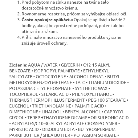
Pred pobytom na slnku naneste na tvár a telo
dostatočné množstvo krému.
Rovnomerne rozotrite, pričom sa vyhýbajte oblasti očí.
Často opakujte aplikáciu:
Opakujte aplikáciu každé 2
hodiny, ako aj bezprostredne po kúpaní, potení alebo
utieraní uterákom.
Príliš malé množstvo naneseného produktu výrazne
znižuje úroveň ochrany.
Zloženie: AQUA / WATER • GLYCERIN • C12-15 ALKYL
BENZOATE • ISOPROPYL PALMITATE • ETHYLHEXYL
SALICYLATE • OCTOCRYLENE • ALCOHOL DENAT. • BUTYL
METHOXYDIBENZOYLMETHANE • TALC • TITANIUM DIOXIDE •
POTASSIUM CETYL PHOSPHATE • SYNTHETIC WAX •
TOCOPHEROL • STEARIC ACID • PHENOXYETHANOL •
THERMUS THERMOPHILLUS FERMENT • PEG-100 STEARATE •
EUGENOL • TRIETHANOLAMINE • PALMITIC ACID •
DIMETHICONE • LINALOOL • BENZYL ALCOHOL • CAPRYLYL
GLYCOL • TEREPHTHALYLIDENE DICAMPHOR SULFONIC ACID
• ACRYLATES/C10-30 ALKYL ACRYLATE CROSSPOLYMER •
MYRISTIC ACID • DISODIUM EDTA • BUTYROSPERMUM
PARKII BUTTER / SHEA BUTTER • POTASSIUM SORBATE •