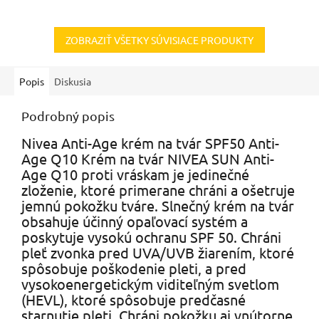
ZOBRAZIŤ VŠETKY SÚVISIACE PRODUKTY
Popis
Diskusia
Podrobný popis
Nivea Anti-Age krém na tvár SPF50 Anti-
Age Q10 Krém na tvár NIVEA SUN Anti-
Age Q10 proti vráskam je jedinečné
zloženie, ktoré primerane chráni a ošetruje
jemnú pokožku tváre. Slnečný krém na tvár
obsahuje účinný opaľovací systém a
poskytuje vysokú ochranu SPF 50. Chráni
pleť zvonka pred UVA/UVB žiarením, ktoré
spôsobuje poškodenie pleti, a pred
vysokoenergetickým viditeľným svetlom
(HEVL), ktoré spôsobuje predčasné
starnutie pleti. Chráni pokožku aj vnútorne