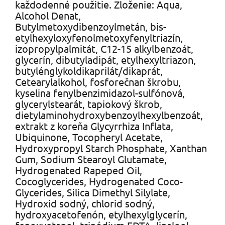
každodenné použitie. Zloženie: Aqua,
Alcohol Denat,
Butylmetoxydibenzoylmetán, bis-
etylhexyloxyfenolmetoxyfenyltriazín,
izopropylpalmitát, C12-15 alkylbenzoát,
glycerín, dibutyladipát, etylhexyltriazon,
butylénglykoldikaprilát/dikaprát,
Cetearylalkohol, fosforečnan škrobu,
kyselina fenylbenzimidazol-sulfónová,
glycerylstearát, tapiokový škrob,
dietylaminohydroxybenzoylhexylbenzoát,
extrakt z koreňa Glycyrrhiza Inflata,
Ubiquinone, Tocopheryl Acetate,
Hydroxypropyl Starch Phosphate, Xanthan
Gum, Sodium Stearoyl Glutamate,
Hydrogenated Rapeped Oil,
Cocoglycerides, Hydrogenated Coco-
Glycerides, Silica Dimethyl Silylate,
Hydroxid sodný, chlorid sodný,
hydroxyacetofenón, etylhexylglycerín,