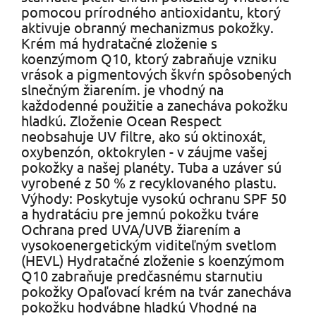
pomocou prírodného antioxidantu, ktorý
aktivuje obranný mechanizmus pokožky.
Krém má hydratačné zloženie s
koenzýmom Q10, ktorý zabraňuje vzniku
vrások a pigmentových škvŕn spôsobených
slnečným žiarením. je vhodný na
každodenné použitie a zanecháva pokožku
hladkú. Zloženie Ocean Respect
neobsahuje UV filtre, ako sú oktinoxát,
oxybenzón, oktokrylen - v záujme vašej
pokožky a našej planéty. Tuba a uzáver sú
vyrobené z 50 % z recyklovaného plastu.
Výhody: Poskytuje vysokú ochranu SPF 50
a hydratáciu pre jemnú pokožku tváre
Ochrana pred UVA/UVB žiarením a
vysokoenergetickým viditeľným svetlom
(HEVL) Hydratačné zloženie s koenzýmom
Q10 zabraňuje predčasnému starnutiu
pokožky Opaľovací krém na tvár zanecháva
pokožku hodvábne hladkú Vhodné na