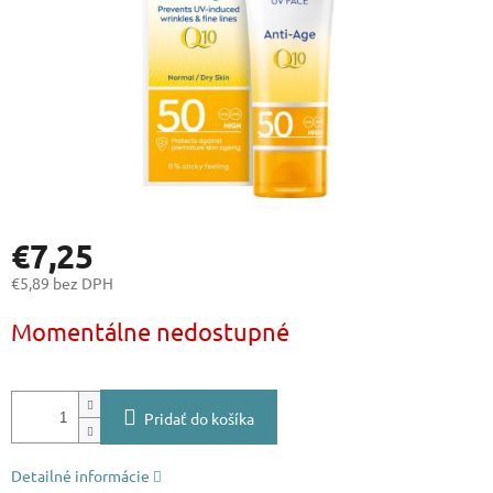
€7,25
€5,89 bez DPH
Jednotková
Momentálne nedostupné
cena:
Pridať do košíka
Detailné informácie