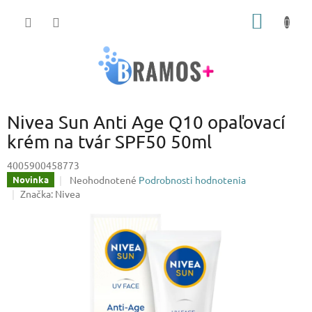
Prejsť
NÁKU
na
obsah
KOŠÍK
Nivea Sun Anti Age Q10 opaľovací
krém na tvár SPF50 50ml
4005900458773
Priemerné
Neohodnotené
Podrobnosti hodnotenia
Novinka
hodnotenie
Značka:
Nivea
produktu
je
0,0
z
5
hviezdičiek.