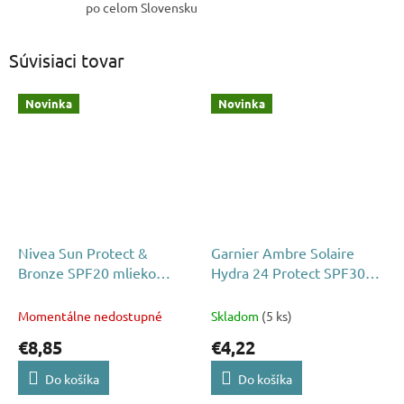
po celom Slovensku
Súvisiaci tovar
Novinka
Novinka
Nivea Sun Protect &
Garnier Ambre Solaire
Bronze SPF20 mlieko
Hydra 24 Protect SPF30
spray na opaľovanie 200ml
opaľovací krém 50ml
Momentálne nedostupné
Skladom
(5 ks)
€8,85
€4,22
Do košíka
Do košíka