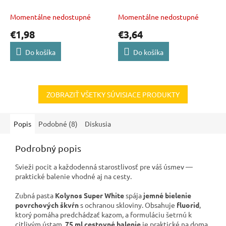
100ml
Professional 40g
Momentálne nedostupné
Momentálne nedostupné
€1,98
€3,64
Do košíka
Do košíka
ZOBRAZIŤ VŠETKY SÚVISIACE PRODUKTY
Popis
Podobné (8)
Diskusia
Podrobný popis
Svieži pocit a každodenná starostlivosť pre váš úsmev —
praktické balenie vhodné aj na cesty.
Zubná pasta
Kolynos Super White
spája
jemné bielenie
povrchových škvŕn
s ochranou skloviny. Obsahuje
fluorid
,
ktorý pomáha predchádzať kazom, a formuláciu šetrnú k
citlivým ústam.
75 ml cestovné balenie
je praktické na doma