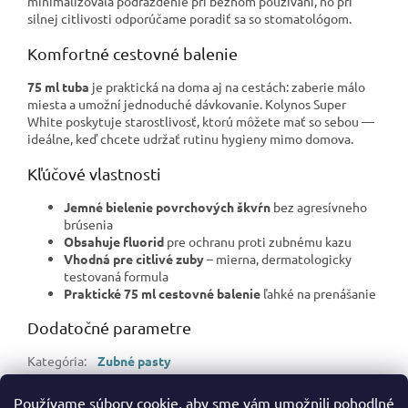
minimalizovala podráždenie pri bežnom používaní, no pri
silnej citlivosti odporúčame poradiť sa so stomatológom.
Komfortné cestovné balenie
75 ml tuba
je praktická na doma aj na cestách: zaberie málo
miesta a umožní jednoduché dávkovanie. Kolynos Super
White poskytuje starostlivosť, ktorú môžete mať so sebou —
ideálne, keď chcete udržať rutinu hygieny mimo domova.
Kľúčové vlastnosti
Jemné bielenie povrchových škvŕn
bez agresívneho
brúsenia
Obsahuje fluorid
pre ochranu proti zubnému kazu
Vhodná pre citlivé zuby
– mierna, dermatologicky
testovaná formula
Praktické 75 ml cestovné balenie
ľahké na prenášanie
Dodatočné parametre
Kategória
:
Zubné pasty
Hmotnosť
:
0.08 kg
Používame súbory cookie, aby sme vám umožnili pohodlné
EAN
:
8718951612440