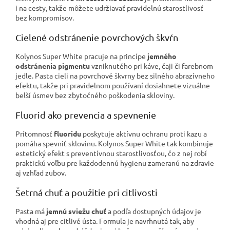
i na cesty, takže môžete udržiavať pravidelnú starostlivosť
bez kompromisov.
Cielené odstránenie povrchových škvŕn
Kolynos Super White pracuje na princípe
jemného
odstránenia pigmentu
vzniknutého pri káve, čaji či farebnom
jedle. Pasta cieli na povrchové škvrny bez silného abrazívneho
efektu, takže pri pravidelnom používaní dosiahnete vizuálne
belší úsmev bez zbytočného poškodenia skloviny.
Fluorid ako prevencia a spevnenie
Prítomnosť
fluoridu
poskytuje aktívnu ochranu proti kazu a
pomáha spevniť sklovinu. Kolynos Super White tak kombinuje
estetický efekt s preventívnou starostlivosťou, čo z nej robí
praktickú voľbu pre každodennú hygienu zameranú na zdravie
aj vzhľad zubov.
Šetrná chuť a použitie pri citlivosti
Pasta má
jemnú sviežu chuť
a podľa dostupných údajov je
vhodná aj pre citlivé ústa. Formula je navrhnutá tak, aby