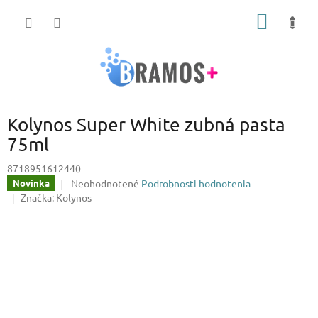
Prejsť
NÁKU
na
obsah
KOŠÍK
Kolynos Super White zubná pasta
75ml
8718951612440
Priemerné
Neohodnotené
Podrobnosti hodnotenia
Novinka
hodnotenie
Značka:
Kolynos
produktu
je
0,0
z
5
hviezdičiek.