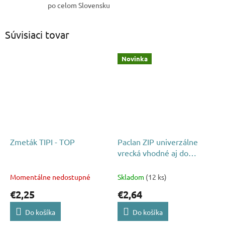
po celom Slovensku
Súvisiaci tovar
Novinka
Zmeták TIPI - TOP
Paclan ZIP univerzálne
vrecká vhodné aj do
mrazničky 1L 20ks
Momentálne nedostupné
Skladom
(12 ks)
€2,25
€2,64
Do košíka
Do košíka