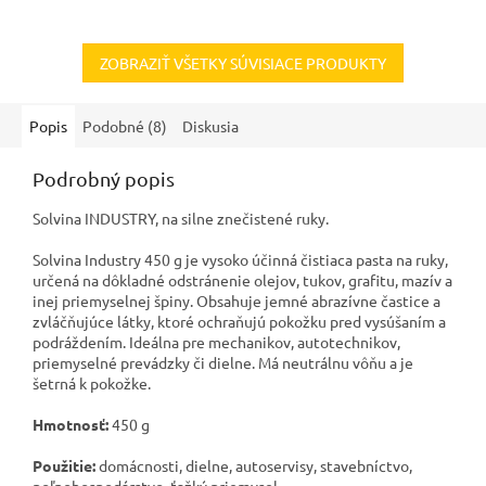
ZOBRAZIŤ VŠETKY SÚVISIACE PRODUKTY
Popis
Podobné (8)
Diskusia
Podrobný popis
Solvina INDUSTRY, na silne znečistené ruky.
Solvina Industry 450 g je vysoko účinná čistiaca pasta na ruky,
určená na dôkladné odstránenie olejov, tukov, grafitu, mazív a
inej priemyselnej špiny. Obsahuje jemné abrazívne častice a
zvláčňujúce látky, ktoré ochraňujú pokožku pred vysúšaním a
podráždením. Ideálna pre mechanikov, autotechnikov,
priemyselné prevádzky či dielne. Má neutrálnu vôňu a je
šetrná k pokožke.
Hmotnosť:
450 g
Použitie:
domácnosti, dielne, autoservisy, stavebníctvo,