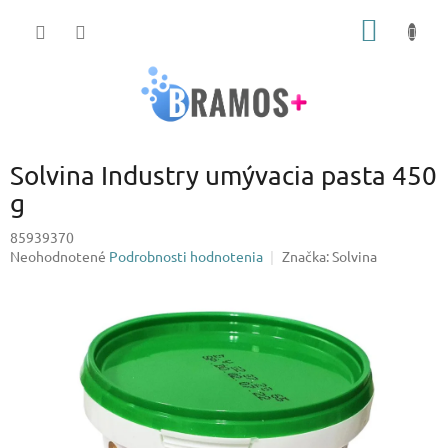
Prejsť
NÁKU
na
obsah
KOŠÍK
Solvina Industry umývacia pasta 450
g
85939370
Priemerné
Neohodnotené
Podrobnosti hodnotenia
Značka:
Solvina
hodnotenie
produktu
je
0,0
z
5
hviezdičiek.