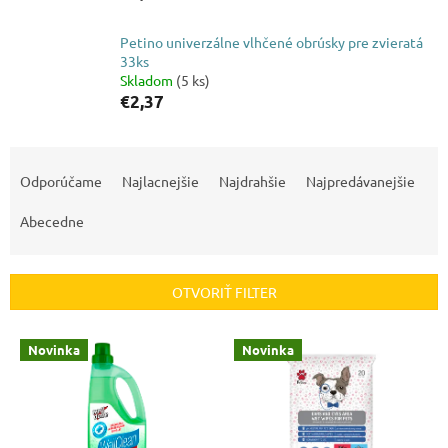
Petino univerzálne vlhčené obrúsky pre zvieratá
33ks
Skladom
(5 ks)
€2,37
R
a
Odporúčame
Najlacnejšie
Najdrahšie
Najpredávanejšie
d
e
Abecedne
n
i
e
OTVORIŤ FILTER
p
r
V
Novinka
Novinka
o
ý
d
p
u
i
k
s
t