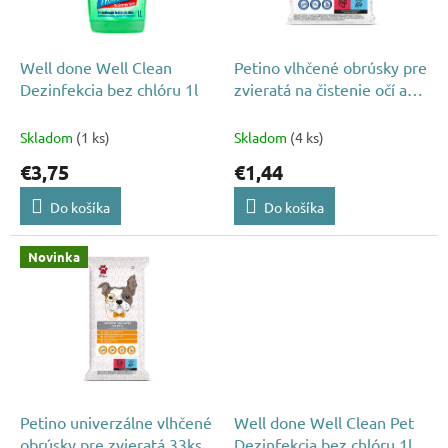
p
o
r
v
o
d
Well done Well Clean
Petino vlhčené obrúsky pre
u
Dezinfekcia bez chlóru 1l
zvieratá na čistenie očí a
k
uši 20ks
t
Skladom
(1 ks)
Skladom
(4 ks)
o
€3,75
€1,44
v
Do košíka
Do košíka
Novinka
Petino univerzálne vlhčené
Well done Well Clean Pet
obrúsky pre zvieratá 33ks
Dezinfekcia bez chlóru 1l