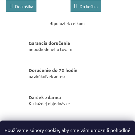
Do košíka
Do košíka
6
položiek celkom
O
v
l
á
Garancia doručenia
d
nepoškodeného tovaru
a
c
i
Doručenie do 72 hodín
e
na akúkoľvek adresu
p
r
v
k
Darček zdarma
y
Ku každej objednávke
v
ý
p
i
Cez 3000 výdajných miest
s
Používame súbory cookie, aby sme vám umožnili pohodlné
po celom Slovensku
u