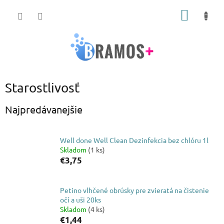
Prejsť
NÁKU
na
obsah
KOŠÍK
Starostlivosť
Najpredávanejšie
Well done Well Clean Dezinfekcia bez chlóru 1l
Skladom
(1 ks)
€3,75
Petino vlhčené obrúsky pre zvieratá na čistenie
očí a uši 20ks
Skladom
(4 ks)
€1,44