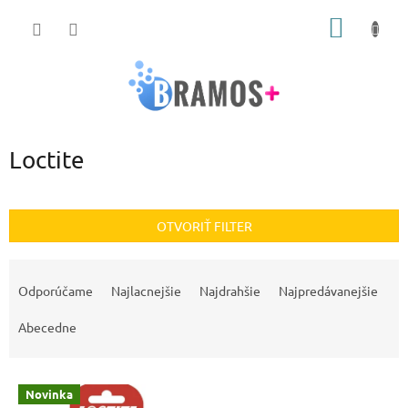
Prejsť
NÁKU
na
obsah
KOŠÍK
Loctite
OTVORIŤ FILTER
R
a
Odporúčame
Najlacnejšie
Najdrahšie
Najpredávanejšie
d
e
Abecedne
n
i
V
e
Novinka
ý