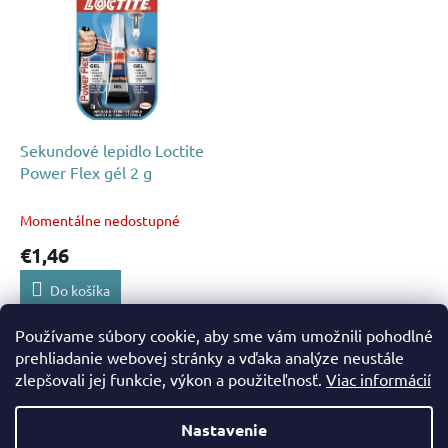
p
p
r
i
o
s
d
p
u
r
k
o
t
d
Sekundové lepidlo Loctite
o
u
Power Flex gél 2 g
v
k
t
Momentálne nedostupné
o
€1,46
v
Do košíka
Používame súbory cookie, aby sme vám umožnili pohodlné
1
položiek celkom
O
prehliadanie webovej stránky a vďaka analýze neustále
v
zlepšovali jej funkcie, výkon a použiteľnosť.
Viac informácií
Z
l
á
á
Nastavenie
d
Vytvoril Shoptet
p