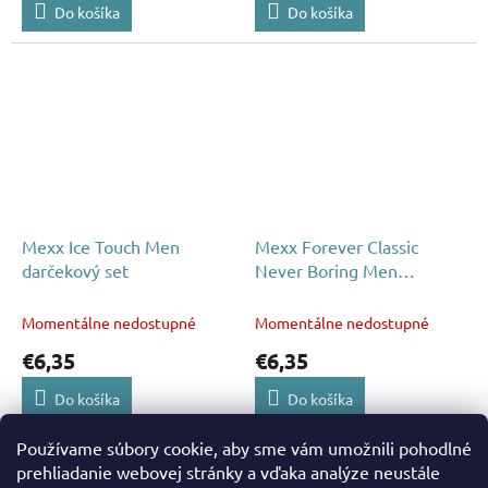
Do košíka
Do košíka
Mexx Ice Touch Men
Mexx Forever Classic
darčekový set
Never Boring Men
darčekový set
Momentálne nedostupné
Momentálne nedostupné
€6,35
€6,35
Do košíka
Do košíka
Používame súbory cookie, aby sme vám umožnili pohodlné
10
položiek celkom
O
prehliadanie webovej stránky a vďaka analýze neustále