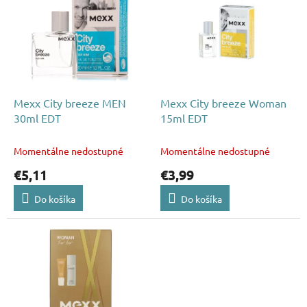
p
p
r
i
o
s
d
p
u
r
k
o
t
d
Mexx City breeze MEN
Mexx City breeze Woman
o
u
30ml EDT
15ml EDT
v
k
t
Momentálne nedostupné
Momentálne nedostupné
o
€5,11
€3,99
v
Do košíka
Do košíka