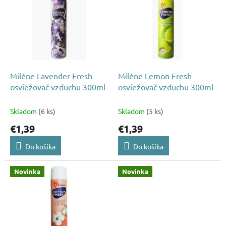
p
p
r
i
o
s
d
p
u
r
k
o
t
d
Miléne Lavender Fresh
Miléne Lemon Fresh
o
u
osviežovač vzduchu 300ml
osviežovač vzduchu 300ml
v
k
t
Skladom
(6 ks)
Skladom
(5 ks)
o
€1,39
€1,39
v
Do košíka
Do košíka
Novinka
Novinka