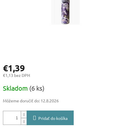
€1,39
€1,13 bez DPH
Jednotková
Skladom
(6 ks)
cena:
Môžeme doručiť do:
12.8.2026
Pridať do košíka