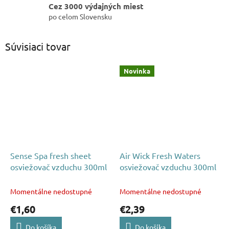
Cez 3000 výdajných miest
po celom Slovensku
Súvisiaci tovar
Novinka
Sense Spa fresh sheet
Air Wick Fresh Waters
osviežovač vzduchu 300ml
osviežovač vzduchu 300ml
Momentálne nedostupné
Momentálne nedostupné
€1,60
€2,39
Do košíka
Do košíka