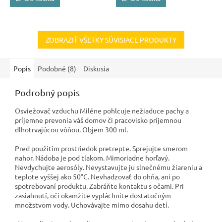
ZOBRAZIŤ VŠETKY SÚVISIACE PRODUKTY
Popis
Podobné (8)
Diskusia
Podrobný popis
Osviežovač vzduchu Miléne pohlcuje nežiaduce pachy a
príjemne prevonia váš domov či pracovisko príjemnou
dlhotrvajúcou vôňou. Objem 300 ml.
Pred použitím prostriedok pretrepte. Sprejujte smerom
nahor. Nádoba je pod tlakom. Mimoriadne horľavý.
Nevdychujte aerosóly. Nevystavujte ju slnečnému žiareniu a
teplote vyššej ako 50°C. Nevhadzovať do ohňa, ani po
spotrebovaní produktu. Zabráňte kontaktu s očami. Pri
zasiahnutí, oči okamžite vypláchnite dostatočným
množstvom vody. Uchovávajte mimo dosahu detí.