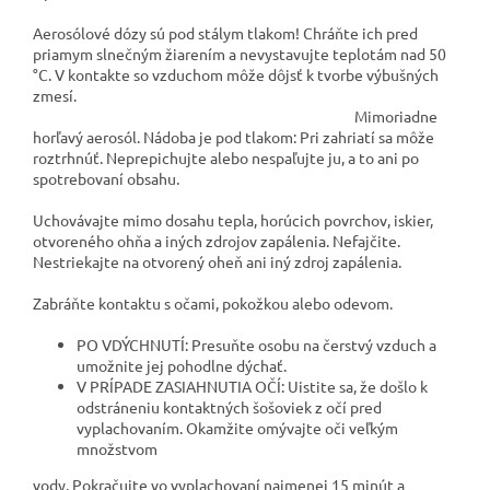
Aerosólové dózy sú pod stálym tlakom! Chráňte ich pred
priamym slnečným žiarením a nevystavujte teplotám nad 50
°C. V kontakte so vzduchom môže dôjsť k tvorbe výbušných
zmesí.
Mimoriadne
horľavý aerosól. Nádoba je pod tlakom: Pri zahriatí sa môže
roztrhnúť. Neprepichujte alebo nespaľujte ju, a to ani po
spotrebovaní obsahu.
Uchovávajte mimo dosahu tepla, horúcich povrchov, iskier,
otvoreného ohňa a iných zdrojov zapálenia. Nefajčite.
Nestriekajte na otvorený oheň ani iný zdroj zapálenia.
Zabráňte kontaktu s očami, pokožkou alebo odevom.
PO VDÝCHNUTÍ: Presuňte osobu na čerstvý vzduch a
umožnite jej pohodlne dýchať.
V PRÍPADE ZASIAHNUTIA OČÍ: Uistite sa, že došlo k
odstráneniu kontaktných šošoviek z očí pred
vyplachovaním. Okamžite omývajte oči veľkým
množstvom
vody. Pokračujte vo vyplachovaní najmenej 15 minút a