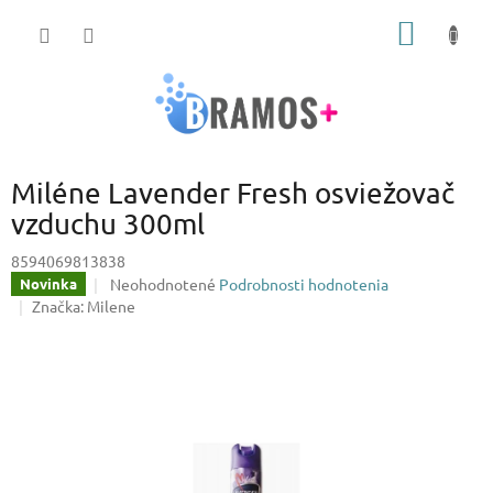
Prejsť
NÁKU
na
obsah
KOŠÍK
Miléne Lavender Fresh osviežovač
vzduchu 300ml
8594069813838
Priemerné
Neohodnotené
Podrobnosti hodnotenia
Novinka
hodnotenie
Značka:
Milene
produktu
je
0,0
z
5
hviezdičiek.