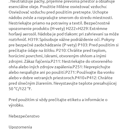
. Neutralizuje pachy, príjemne prevonia priestor a obsahuje
esenciálne oleje. Použitie Miléne osviežovač vzduchu:
Osviežovač vzduchu pred použitím pretrepte. Uchopte
nádobu zvisle a rozprašujte smerom do stredu miestnosti.
Nestriekajte priamo na potraviny a textil. Bezpečnostné
upozornenie produktu (H-vety) H222+H229: Extrémne
horľavý aerosól. Nádoba je pod tlakom: pri zahrievaní sa môže
roztrhnúť. H319: Spôsobuje vážne podráždenie očí. Pokyny
pre bezpečné zaobchádzanie (P-vety) P103: Pred použitím si
prečítajte údaje na štítku. P210: Chráňte pred teplom,
horúcimi povrchmi, iskrami, otvoreným ohňom a inými
zdrojmi. Zákaz fajčenia.P211: Nestriekajte do otvoreného
ohňa alebo iných zdrojov zapálenia.P251: Neprepichujte
alebo nespaľujte ani po použití.P271: Používajte iba vonku
alebo v dobre vetraných priestoroch.P410+P412: Chráňte
pred slnečným žiarením. Nevystavujte teplote presahujúcej
50 °C/122 °F.
Pred použitím si vždy prečítajte etiketu a informácie o
výrobku.
Nebezpečenstvo
Upozornenia