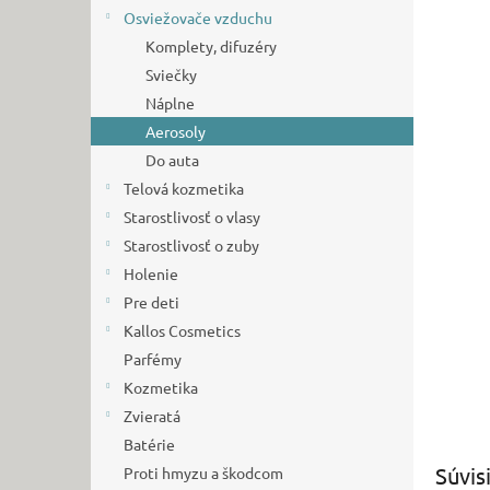
Osviežovače vzduchu
Komplety, difuzéry
Sviečky
Náplne
Aerosoly
Do auta
Telová kozmetika
Starostlivosť o vlasy
Starostlivosť o zuby
Holenie
Pre deti
Kallos Cosmetics
Parfémy
Kozmetika
Zvieratá
Batérie
Súvis
Proti hmyzu a škodcom