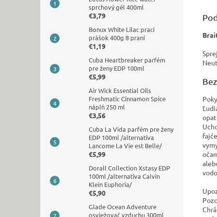
sprchový gél 400ml
€3,79
Pod
Bonux White Lilac prací
Brai
prášok 400g 8 praní
€1,19
Spre
Cuba Heartbreaker parfém
Neut
pre ženy EDP 100ml
€5,99
Bez
Air Wick Essential Oils
Poky
Freshmatic Cinnamon Spice
náplň 250 ml
Ľudi
€3,56
opat
Ucho
Cuba La Vida parfém pre ženy
fajč
EDP 100ml /alternatíva
vymy
Lancome La Vie est Belle/
očam
€5,99
aleb
Dorall Collection Xstasy EDP
vodo
100ml /alternatíva Calvin
Klein Euphoria/
Upoz
€5,90
Pozo
Glade Ocean Adventure
Chrá
osviežovač vzduchu 300ml