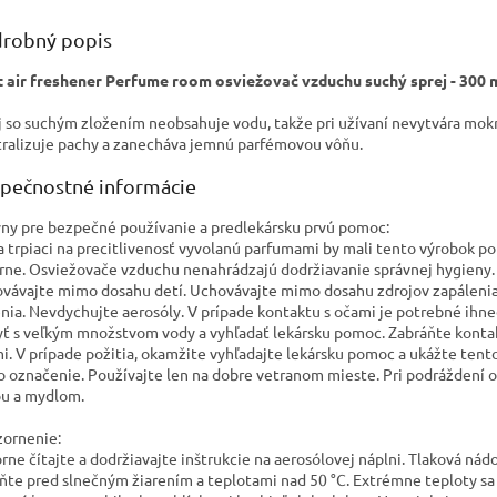
robný popis
t air freshener Perfume room osviežovač vzduchu suchý sprej - 300 
j so suchým zložením neobsahuje vodu, takže pri užívaní nevytvára mok
ralizuje pachy a zanecháva jemnú parfémovou vôňu.
pečnostné informácie
ny pre bezpečné používanie a predlekársku prvú pomoc:
a trpiaci na precitlivenosť vyvolanú parfumami by mali tento výrobok po
rne. Osviežovače vzduchu nenahrádzajú dodržiavanie správnej hygieny.
vávajte mimo dosahu detí. Uchovávajte mimo dosahu zdrojov zapálenia
enia. Nevdychujte aerosóly. V prípade kontaktu s očami je potrebné ihne
ť s veľkým množstvom vody a vyhľadať lekársku pomoc. Zabráňte konta
i. V prípade požitia, okamžite vyhľadajte lekársku pomoc a ukážte tent
o označenie. Používajte len na dobre vetranom mieste. Pri podráždení
u a mydlom.
ornenie:
rne čítajte a dodržiavajte inštrukcie na aerosólovej náplni. Tlaková nád
ňte pred slnečným žiarením a teplotami nad 50 °C. Extrémne teploty s