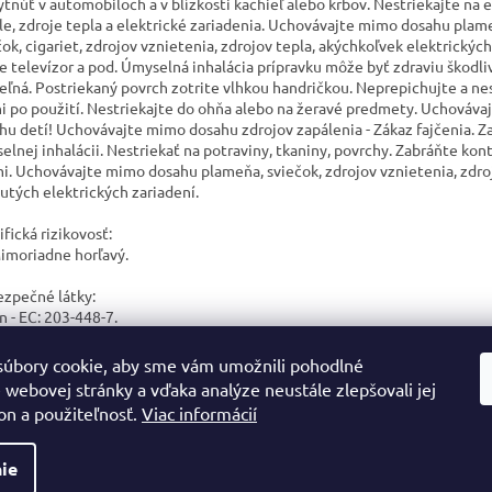
ytnúť v automobiloch a v blízkosti kachieľ alebo krbov. Nestriekajte na 
le, zdroje tepla a elektrické zariadenia. Uchovávajte mimo dosahu plam
čok, cigariet, zdrojov vznietenia, zdrojov tepla, akýchkoľvek elektrických
je televízor a pod. Úmyselná inhalácia prípravku môže byť zdraviu škodli
eľná. Postriekaný povrch zotrite vlhkou handričkou. Neprepichujte a nes
ni po použití. Nestriekajte do ohňa alebo na žeravé predmety. Uchováv
hu detí! Uchovávajte mimo dosahu zdrojov zapálenia - Zákaz fajčenia. Z
elnej inhalácii. Nestriekať na potraviny, tkaniny, povrchy. Zabráňte kon
i. Uchovávajte mimo dosahu plameňa, sviečok, zdrojov vznietenia, zdroj
utých elektrických zariadení.
fická rizikovosť:
imoriadne horľavý.
zpečné látky:
n - EC: 203-448-7.
huje butylphenyl methylpropional, hexyl cinnamal. Môže vyvolať alerg
ciu.
úbory cookie, aby sme vám umožnili pohodlné
 webovej stránky a vďaka analýze neustále zlepšovali jej
on a použiteľnosť.
Viac informácií
ie