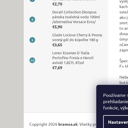
vysk
€2,70
kach
svie
Dorall Collection Dionysus
pánska toaletná voda 100ml
ako 
/alternatíva Versace Eros/
smrt
€5,90
to a
dosa
Glade Lucious Cherry & Peony
úmys
vonný gél do kúpeľne 180 g
očam
€3,65
zapn
Lenor Essenze D´Italia
Portofino Fresia e Neroli
Špeci
aviváž 1,827L 87pd
F+ M
€7,69
Nebe
butá
Obsa
reak
Používame s
prehliadanie
funkcie, výk
Z
á
Nastaven
Copyright 2026
bramos.sk
. Všetky práva vyhradené.
p