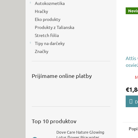
Autokozmetika
Novi
Hračky
Eko produkty
Produkty z Talianska
Stretch fólia
Tipy na darčeky
Značky
Attis
osvie
Prijímame online platby
M
€1,8
D
Top 10 produktov
Popi
Dove Care Nature Glowing
Lotus flower Rice water