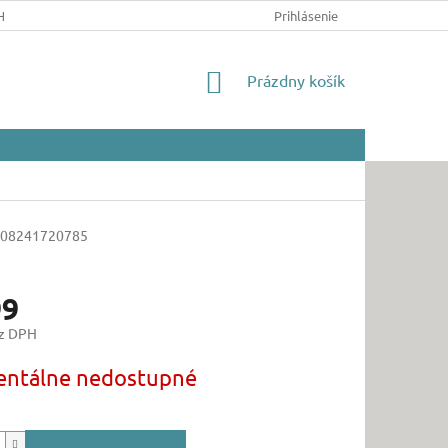
HRANY OSOBNÝCH ÚDAJOV
Prihlásenie
NÁKUPNÝ
Prázdny košík
KOŠÍK
08241720785
99
ez DPH
ová
ntálne nedostupné