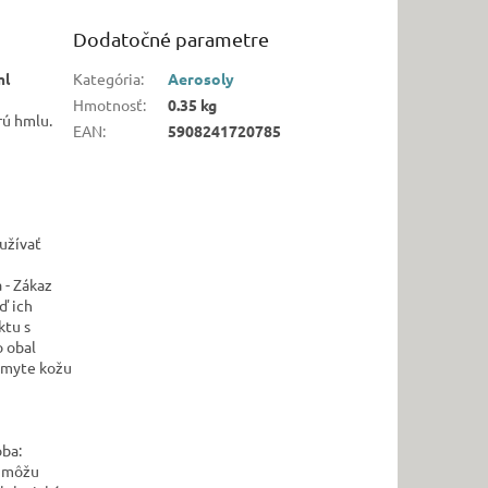
Dodatočné parametre
ml
Kategória
:
Aerosoly
Hmotnosť
:
0.35 kg
rú hmlu.
EAN
:
5908241720785
užívať
 - Zákaz
ď ich
ktu s
o obal
 omyte kožu
oba:
a môžu