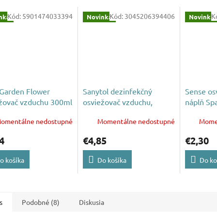
Kód:
5901474033394
Kód:
3045206394406
K
nka
Novinka
Novinka
 Garden Flower
Sanytol dezinfekčný
Sense os
žovač vzduchu 300ml
osviežovač vzduchu,
náplň Sp
povrchov a textílií
250ml
omentálne nedostupné
Momentálne nedostupné
Mome
kvetinová vôňa 300ml
4
€4,85
€2,30
o košíka
Do košíka
Do ko
s
Podobné (8)
Diskusia