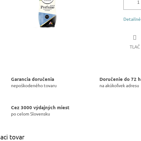
Detailné
TLAČ
Garancia doručenia
Doručenie do 72 h
nepoškodeného tovaru
na akúkoľvek adresu
Cez 3000 výdajných miest
po celom Slovensku
iaci tovar