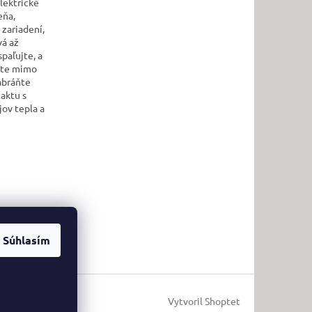
elektrické
eňa,
 zariadení,
vá až
paľujte, a
ajte mimo
abráňte
taktu s
ov tepla a
ickú
Súhlasím
Vytvoril Shoptet