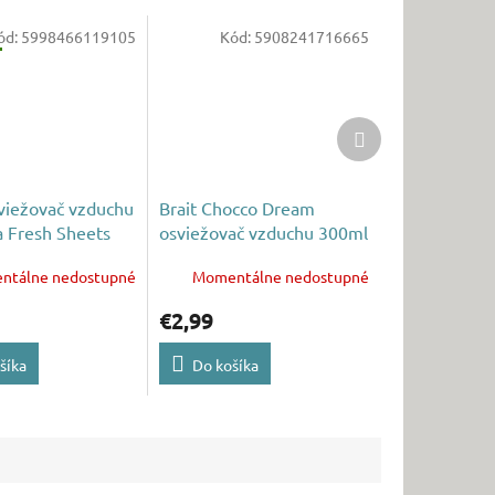
ód:
5998466119105
Kód:
5908241716665
Ďalší
produkt
viežovač vzduchu
Brait Chocco Dream
a Fresh Sheets
osviežovač vzduchu 300ml
ntálne nedostupné
Momentálne nedostupné
€2,99
šíka
Do košíka