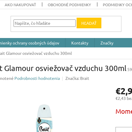
AKO NAKUPOVAŤ
OBCHODNÉ PODMIENKY
PODMIENKY OC
HĽADAŤ
ienky ochrany osobných údajov
Kontakty
Značky
ait Glamour osviežovač vzduchu 300ml
it Glamour osviežovač vzduchu 300ml
59
rné
notené
Podrobnosti hodnotenia
Značka:
Brait
enie
€2,
u
€2,43 b
Jednotk
Mome
cena:
iek.